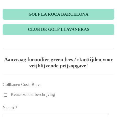
GOLF LA ROCA BARCELONA
CLUB DE GOLF LLAVANERAS
Aanvraag for
mulier green fees / starttijde
n voor
vrijblijvende prijsopgave!
Golfbanen Costa Brava
Keuze zonder beschrijving
Naam? *