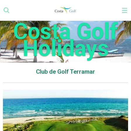
Ga
direct
naar
Costa Golf
de
hoofdinhoud
Holidays
Club de Golf Terramar