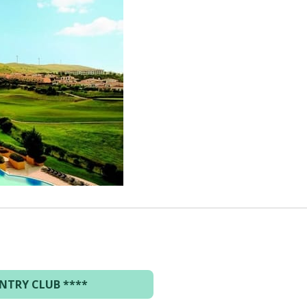
NTRY CLUB
****