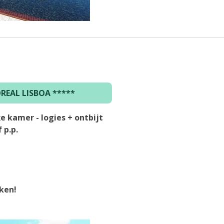
REAL LISBOA
*****
 kamer - logies + ontbijt
 p.p.
jken!