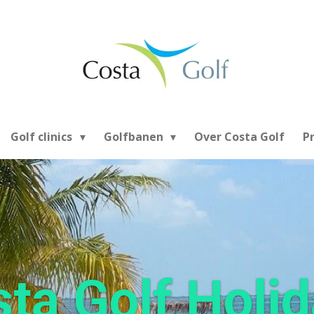
Golf clinics
Golfbanen
Over Costa Golf
P
ta Golf Holi