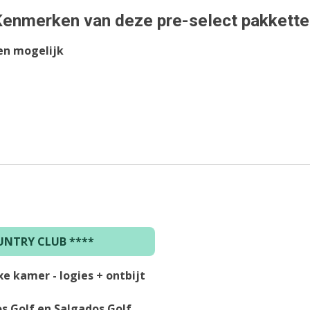
Kenmerken van deze pre-select pakkette
en mogelijk
NTRY CLUB ****
e kamer - logies + ontbijt
s Golf en Salgados Golf