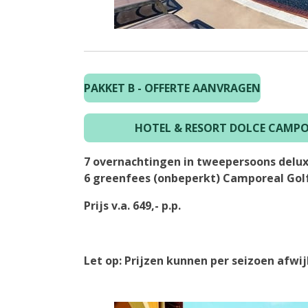
PAKKET B - OFFERTE AANVRAGEN
HOTEL & RESORT DOLCE CAMPO
7 overnachtingen in tweepersoons deluxe
6 greenfees (onbeperkt) Camporeal Golf
Prijs v.a. 649,- p.p.
Let op: Prijzen kunnen per seizoen afwi