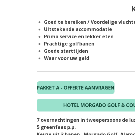
Goed te bereiken / Voordelige vlucht
Uitstekende accommodatie
Prima service en lekker eten
Prachtige golfbanen
Goede starttijden
Waar voor uw geld
PAKKET A - OFFERTE AANVRAGEN
HOTEL MORGADO GOLF & COU
7 overnachtingen
in tweepersoons de lux
5 greenfees p.p.
Keuze uit 3 banen , Morgado Golf, Alamo