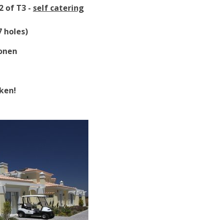
2 of T3 -
self catering
 holes)
sonen
jken!