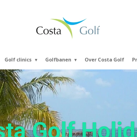
Golf clinics
Golfbanen
Over Costa Golf
P
ta Golf Holi