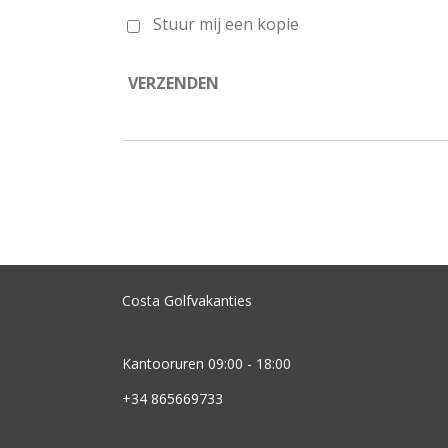
Stuur mij een kopie
VERZENDEN
Costa Golfvakanties
Kantooruren 09:00 - 18:00
+34 865669733