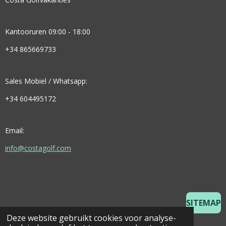
Kantooruren 09:00 - 18:00
+34 865669733
Sales Mobiel / Whatsapp:
+34 604495172
Email:
info@costagolf.com
SITEMAP
Deze website gebruikt cookies voor analyse-
© 2025 Costa Golf Holidays