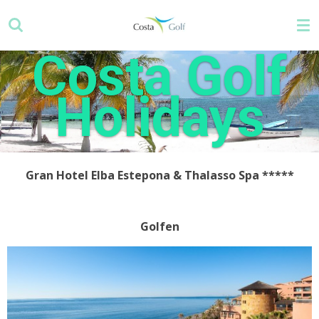
Ga
direct
naar
Costa Golf
de
hoofdinhoud
Holidays
Gran Hotel Elba Estepona & Thalasso Spa *****
Golfen