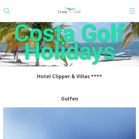
Ga
direct
naar
Costa Golf
de
hoofdinhoud
Holidays
Hotel Clipper & Villas
****
Golfen