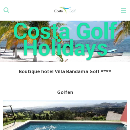
Ga
direct
naar
Costa Golf
de
hoofdinhoud
Holidays
Boutique hotel Villa Bandama Golf
****
Golfen