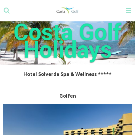
Ga
direct
naar
Costa Golf
de
hoofdinhoud
Holidays
Hotel Solverde Spa & Wellness *****
Golfen