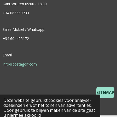
Kantooruren 09:00 - 18:00
+34 865669733
Sales Mobiel / Whatsapp:
+34 604495172
Email:
info@costagolf.com
SITEMAP
Deze website gebruikt cookies voor analyse-
© 2025 Costa Golf Holidays
doeleinden en/of het tonen van advertenties.
Door gebruik te blijven maken van de site gaat
u hiermee akkoord.