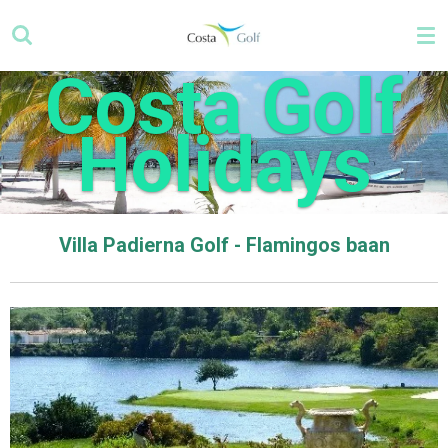
Ga
direct
naar
Costa Golf
de
hoofdinhoud
Holidays
Villa Padierna Golf - Flamingos baan