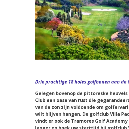
Drie prachtige 18 holes golfbanen aan de C
Gelegen bovenop de pittoreske heuvels v
Club een oase van rust die gegarandeerd
van de zon zijn voldoende om golfervari
wilt blijven hangen. De golfclub Villa P
vindt er ook de Tramores Golf Academy 
langer en boek uw starttijd bij golfclub 