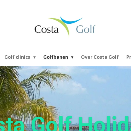
Golf clinics
Golfbanen
Over Costa Golf
P
ta Golf Holi