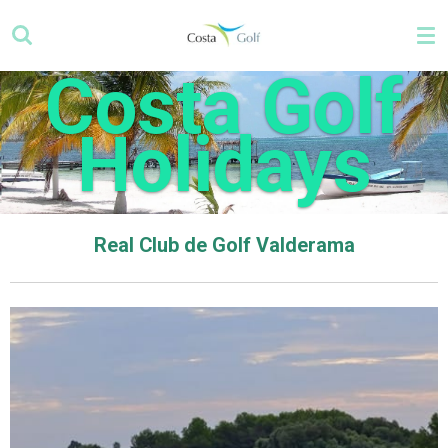
Ga
direct
naar
Costa Golf
de
hoofdinhoud
Holidays
Real Club de Golf Valderama