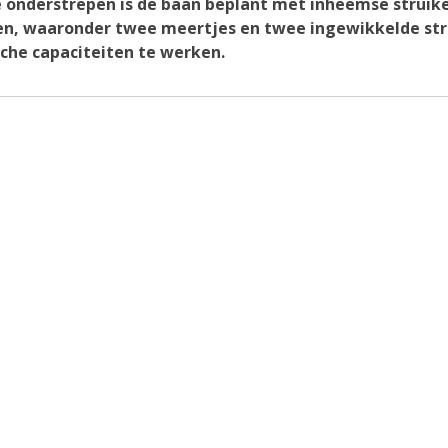
e onderstrepen is de baan beplant met inheemse struik
en, waaronder twee meertjes en twee ingewikkelde st
sche capaciteiten te werken.