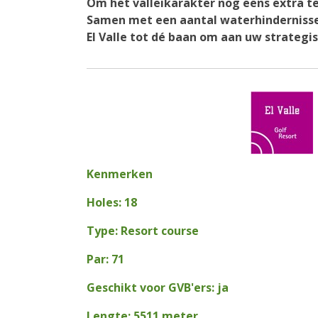
Om het valleikarakter nog eens extra t
Samen met een aantal waterhinderniss
El Valle tot dé baan om aan uw strategi
Kenmerken
Holes: 18
Type: Resort course
Par: 71
Geschikt voor GVB'ers: ja
Lengte: 5511 meter