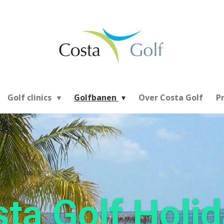
Golf clinics
Golfbanen
Over Costa Golf
P
ta Golf Holi