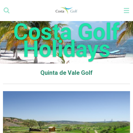
Ga
direct
naar
Costa Golf
de
hoofdinhoud
Holidays
Quinta de Vale Golf