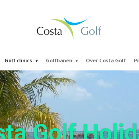
Golf clinics
Golfbanen
Over Costa Golf
P
ta Golf Holi